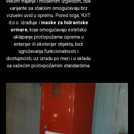
vekom trajanja i modernim izgledom, dok
varijante sa staklom omogućavaju brz
vizuelni uvid u opremu. Pored toga, YUIT
d.o.o. izrađuje i
maske za hidrantske
ormare
, koje omogućavaju estetsko
uklapanje protivpožarne opreme u
enterijer ili eksterijer objekta, bez
ugrožavanja funkcionalnosti i
dostupnosti, uz izradu po meri i u skladu
sa važećim protivpožarnim standardima.