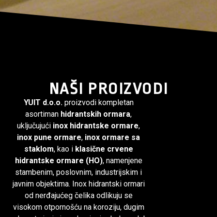
NAŠI PROIZVODI
YUIT d.o.o.
proizvodi kompletan
asortiman
hidrantskih ormara
,
uključujući
inox hidrantske ormare
,
inox pune ormare
,
inox ormare sa
staklom
, kao i
klasične crvene
hidrantske ormare (HO)
, namenjene
stambenim, poslovnim, industrijskim i
javnim objektima. Inox hidrantski ormari
od nerđajućeg čelika odlikuju se
visokom otpornošću na koroziju, dugim