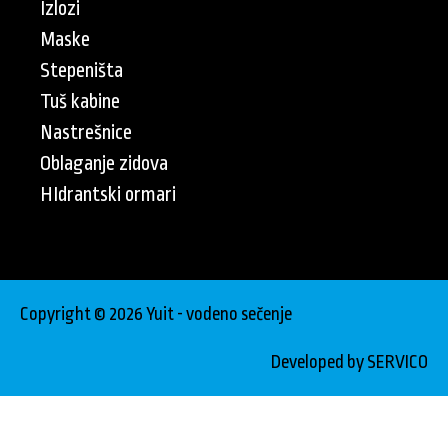
Izlozi
Maske
Stepeništa
Tuš kabine
Nastrešnice
Oblaganje zidova
HIdrantski ormari
Copyright © 2026 Yuit - vodeno sečenje
Developed by SERVICO