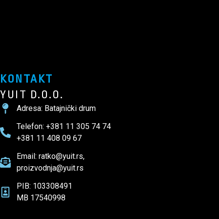
KONTAKT
YUIT D.O.O.
Adresa: Batajnički drum
Telefon: +381 11 305 74 74
+381 11 408 09 67
Email: ratko@yuit.rs,
proizvodnja@yuit.rs
PIB: 103308491
MB 17540998